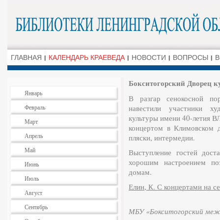
ГЛАВНАЯ
КАЛЕНДАРЬ КРАЕВЕДА
НОВОСТИ
ВОПРОСЫ
В
Бокситогорский Дворец к
Январь
В разгар сенокосной по
Февраль
навестили участники ху
культуры имени 40-летия 
Март
концертом в Климовском 
Апрель
пляски, интермедии.
Май
Выступление гостей дост
хорошим настроением по
Июнь
домам.
Июль
Елин, К. С концертами на сел
Август
Сентябрь
МБУ «Бокситогорский межп