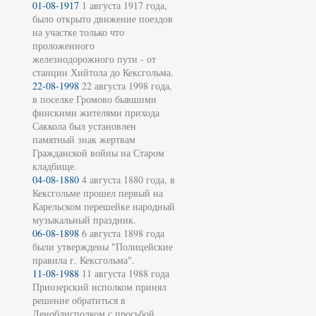
01-08-1917
1 августа 1917 года,
было открыто движение поездов
на участке только что
проложенного
железнодорожного пути - от
станции Хийтола до Кексгольма.
22-08-1998
22 августа 1998 года,
в поселке Громово бывшими
финскими жителями прихода
Саккола был установлен
памятный знак жертвам
Гражданской войны на Старом
кладбище.
04-08-1880
4 августа 1880 года, в
Кексгольме прошел первый на
Карельском перешейке народный
музыкальный праздник.
06-08-1898
6 августа 1898 года
были утверждены "Полицейские
правила г. Кексгольма".
11-08-1988
11 августа 1988 года
Приозерский исполком принял
решение обратиться в
Леноблисполком с просьбой