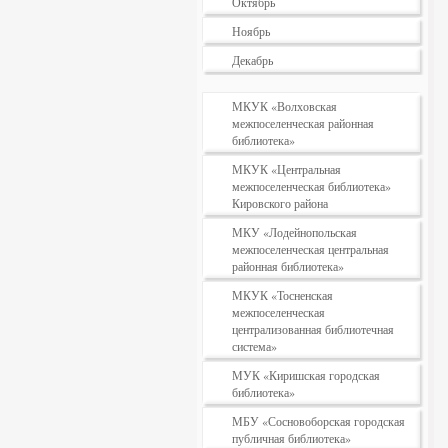
Октябрь
Ноябрь
Декабрь
МКУК «Волховская
межпоселенческая районная
библиотека»
МКУК «Центральная
межпоселенческая библиотека»
Кировского района
МКУ «Лодейнопольская
межпоселенческая центральная
районная библиотека»
МКУК «Тосненская
межпоселенческая
централизованная библиотечная
система»
МУК «Киришская городская
библиотека»
МБУ «Сосновоборская городская
публичная библиотека»