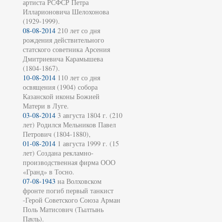
артиста РСФСР Петра
Илларионовича Шелохонова
(1929-1999).
08-08-2014
210 лет со дня
рождения действительного
статского советника Арсения
Дмитриевича Карамышева
(1804-1867).
10-08-2014
110 лет со дня
освящения (1904) собора
Казанской иконы Божией
Матери в Луге.
03-08-2014
3 августа 1804 г. (210
лет) Родился Мельников Павел
Петрович (1804-1880),
01-08-2014
1 августа 1999 г. (15
лет) Создана рекламно-
производственная фирма ООО
«Гранд» в Тосно.
07-08-1943
на Волховском
фронте погиб первый танкист
-Герой Советского Союза Арман
Поль Матисович (Тылтынь
Пауль).