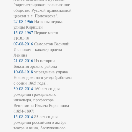
"зарегистрировать религиозное
общество Русской православной
церкви в г. Приозерске".
27-08-1966
Названы первые
улицы Киришей
15-08-1967
Первое место
ГРЭС-19
07-08-2016
Самолетов Василий
Иванович - кавалер ордена
Ленина
21-08-2016
Из истории
Бокситогорского района
10-08-1918
упразднена управа
Новоладожского уезда (работала
с осени 1865 года).
30-08-2014
160 лет со дня
рождения гражданского
инженера, профессора
Вениамина Ильича Королькова
(1854-1897).
15-08-2014
85 лет со дня
рождения российского актёра
театра и кино, Заслуженного