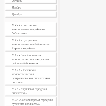
Октябрь
Ноябрь
Декабрь
МКУК «Волховская
межпоселенческая районная
библиотека»
МКУК «Центральная
межпоселенческая библиотека»
Кировского района
МКУ «Лодейнопольская
межпоселенческая центральная
районная библиотека»
МКУК «Тосненская
межпоселенческая
централизованная библиотечная
система»
МУК «Киришская городская
библиотека»
МБУ «Сосновоборская городская
публичная библиотека»