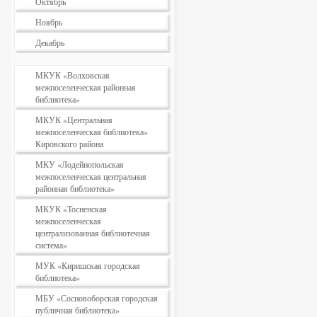
Октябрь
Ноябрь
Декабрь
МКУК «Волховская
межпоселенческая районная
библиотека»
МКУК «Центральная
межпоселенческая библиотека»
Кировского района
МКУ «Лодейнопольская
межпоселенческая центральная
районная библиотека»
МКУК «Тосненская
межпоселенческая
централизованная библиотечная
система»
МУК «Киришская городская
библиотека»
МБУ «Сосновоборская городская
публичная библиотека»