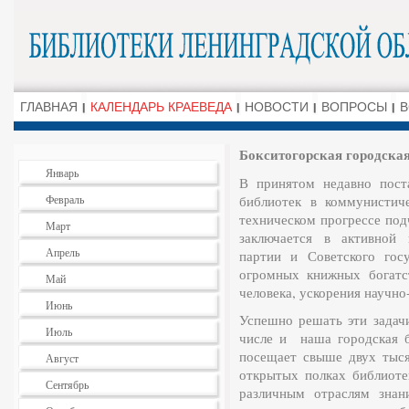
ГЛАВНАЯ
КАЛЕНДАРЬ КРАЕВЕДА
НОВОСТИ
ВОПРОСЫ
В
Бокситогорская городска
Январь
В принятом недавно пос
Февраль
библиотек в коммунистич
техническом прогрессе под
Март
заключается в активной 
Апрель
партии и Советского гос
огромных книжных богатс
Май
человека, ускорения научно
Июнь
Успешно решать эти задачи
Июль
числе и наша городская 
посещает свыше двух тыся
Август
открытых полках библиоте
Сентябрь
различным отраслям знан