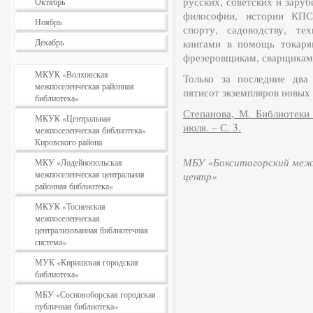
русских, советских и заруб
Октябрь
философии, истории КПСС
Ноябрь
спорту, садоводству, те
Декабрь
книгами в помощь токаря
фрезеровщикам, сварщикам 
МКУК «Волховская
Только за последние два
межпоселенческая районная
пятисот экземпляров новых 
библиотека»
Степанова, М. Библиотеки 
МКУК «Центральная
июля. – С. 3.
межпоселенческая библиотека»
Кировского района
МБУ «Бокситогорский межп
МКУ «Лодейнопольская
межпоселенческая центральная
центр»
районная библиотека»
МКУК «Тосненская
межпоселенческая
централизованная библиотечная
система»
МУК «Киришская городская
библиотека»
МБУ «Сосновоборская городская
публичная библиотека»