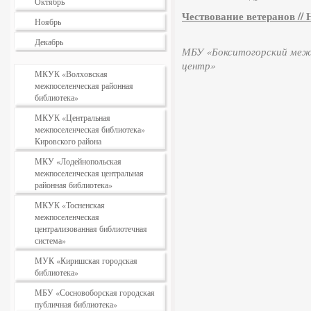
Октябрь
Чествование ветеранов // Н
Ноябрь
Декабрь
МБУ «Бокситогорский межп
центр»
МКУК «Волховская
межпоселенческая районная
библиотека»
МКУК «Центральная
межпоселенческая библиотека»
Кировского района
МКУ «Лодейнопольская
межпоселенческая центральная
районная библиотека»
МКУК «Тосненская
межпоселенческая
централизованная библиотечная
система»
МУК «Киришская городская
библиотека»
МБУ «Сосновоборская городская
публичная библиотека»