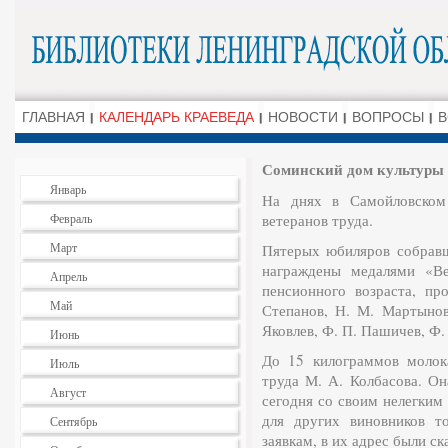
ГЛАВНАЯ
КАЛЕНДАРЬ КРАЕВЕДА
НОВОСТИ
ВОПРОСЫ
В
Соминский дом культуры
Январь
На днях в Самойловском 
Февраль
ветеранов труда.
Март
Пятерых юбиляров собравш
награждены медалями «Ве
Апрель
пенсионного возраста, пр
Май
Степанов, Н. М. Мартынов
Яковлев, Ф. П. Пашичев, Ф.
Июнь
До 15 килограммов молок
Июль
труда М. А. Колбасова. Он
Август
сегодня со своим нелегким 
для других виновников т
Сентябрь
заявкам, в их адрес были с