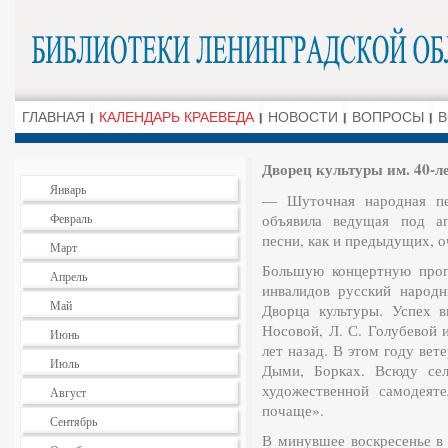
ГЛАВНАЯ
КАЛЕНДАРЬ КРАЕВЕДА
НОВОСТИ
ВОПРОСЫ
В
Дворец культуры им. 40-
Январь
— Шуточная народная пе
Февраль
объявила ведущая под ап
песни, как и предыдущих, о
Март
Большую концертную прог
Апрель
инвалидов русский народн
Май
Дворца культуры. Успех 
Носовой, Л. С. Голубевой 
Июнь
лет назад. В этом году вет
Июль
Дыми, Борках. Всюду сел
художественной самодеят
Август
почаще».
Сентябрь
В минувшее воскресенье 