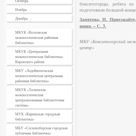
Октябрь
бокситогорцы, ребята из
подготовили большой концер
Ноябрь
Декабрь
Занятова, Н. Приезжайте
июня. – С. 3.
МКУК «Волховская
межпоселенческая районная
МБУ «Бокситогорский межп
библиотека»
центр»
МКУК «Центральная
межпоселенческая библиотека»
Кировского района
МКУ «Лодейнопольская
межпоселенческая центральная
районная библиотека»
МКУК «Тосненская
межпоселенческая
централизованная библиотечная
система»
МУК «Киришская городская
библиотека»
МБУ «Сосновоборская городская
публичная библиотека»