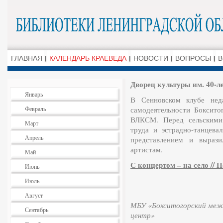
ГЛАВНАЯ
КАЛЕНДАРЬ КРАЕВЕДА
НОВОСТИ
ВОПРОСЫ
В
Дворец культуры им. 40-
Январь
В Сенновском клубе неда
Февраль
самодеятельности Боксито
ВЛКСМ. Перед сельскими
Март
труда и эстрадно-танцева
Апрель
представлением и вырази
артистам.
Май
С концертом – на село // Н
Июнь
Июль
Август
МБУ «Бокситогорский межп
Сентябрь
центр»