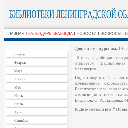
ГЛАВНАЯ
КАЛЕНДАРЬ КРАЕВЕДА
НОВОСТИ
ВОПРОСЫ
В
Дворец культуры им. 40-
Январь
18 июля в фойе кинотеатр
Февраль
откроется традиционна
металлурга.
Март
Подготовку к ней начали 
Апрель
коллективное садоводст
Май
Бокситогорского городског
композиции из цветов на в
Июнь
Богданов, О. А. Лазарева, М
Июль
К Дню металлурга // Новый 
Август
Сентябрь