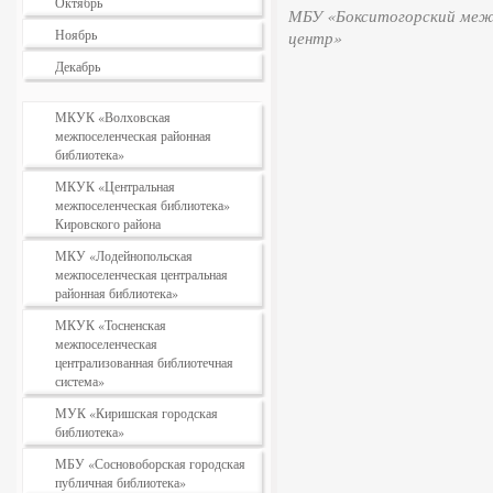
Октябрь
МБУ «Бокситогорский межп
Ноябрь
центр»
Декабрь
МКУК «Волховская
межпоселенческая районная
библиотека»
МКУК «Центральная
межпоселенческая библиотека»
Кировского района
МКУ «Лодейнопольская
межпоселенческая центральная
районная библиотека»
МКУК «Тосненская
межпоселенческая
централизованная библиотечная
система»
МУК «Киришская городская
библиотека»
МБУ «Сосновоборская городская
публичная библиотека»