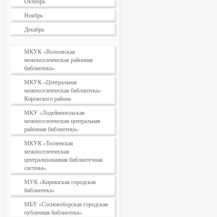
Октябрь
Ноябрь
Декабрь
МКУК «Волховская
межпоселенческая районная
библиотека»
МКУК «Центральная
межпоселенческая библиотека»
Кировского района
МКУ «Лодейнопольская
межпоселенческая центральная
районная библиотека»
МКУК «Тосненская
межпоселенческая
централизованная библиотечная
система»
МУК «Киришская городская
библиотека»
МБУ «Сосновоборская городская
публичная библиотека»