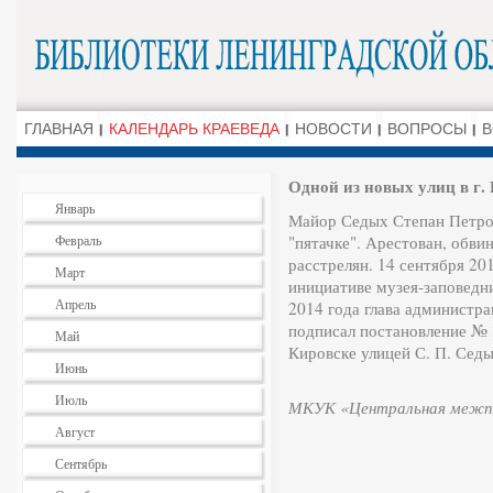
ГЛАВНАЯ
КАЛЕНДАРЬ КРАЕВЕДА
НОВОСТИ
ВОПРОСЫ
В
Одной из новых улиц в г.
Январь
Майор Седых Степан Петро
Февраль
"пятачке". Арестован, обвин
расстрелян. 14 сентября 20
Март
инициативе музея-заповедн
Апрель
2014 года глава администр
подписал постановление № 
Май
Кировске улицей С. П. Седы
Июнь
Июль
МКУК «Центральная межпо
Август
Сентябрь