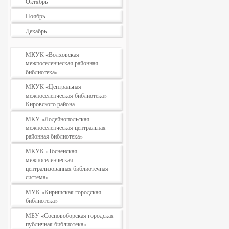
Октябрь
Ноябрь
Декабрь
МКУК «Волховская
межпоселенческая районная
библиотека»
МКУК «Центральная
межпоселенческая библиотека»
Кировского района
МКУ «Лодейнопольская
межпоселенческая центральная
районная библиотека»
МКУК «Тосненская
межпоселенческая
централизованная библиотечная
система»
МУК «Киришская городская
библиотека»
МБУ «Сосновоборская городская
публичная библиотека»