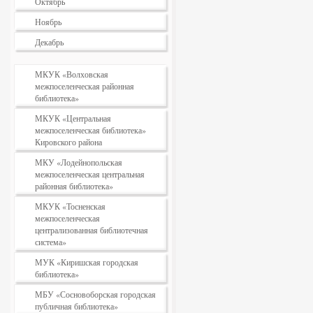
Октябрь
Ноябрь
Декабрь
МКУК «Волховская
межпоселенческая районная
библиотека»
МКУК «Центральная
межпоселенческая библиотека»
Кировского района
МКУ «Лодейнопольская
межпоселенческая центральная
районная библиотека»
МКУК «Тосненская
межпоселенческая
централизованная библиотечная
система»
МУК «Киришская городская
библиотека»
МБУ «Сосновоборская городская
публичная библиотека»