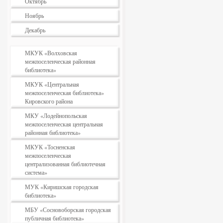
Октябрь
Ноябрь
Декабрь
МКУК «Волховская
межпоселенческая районная
библиотека»
МКУК «Центральная
межпоселенческая библиотека»
Кировского района
МКУ «Лодейнопольская
межпоселенческая центральная
районная библиотека»
МКУК «Тосненская
межпоселенческая
централизованная библиотечная
система»
МУК «Киришская городская
библиотека»
МБУ «Сосновоборская городская
публичная библиотека»