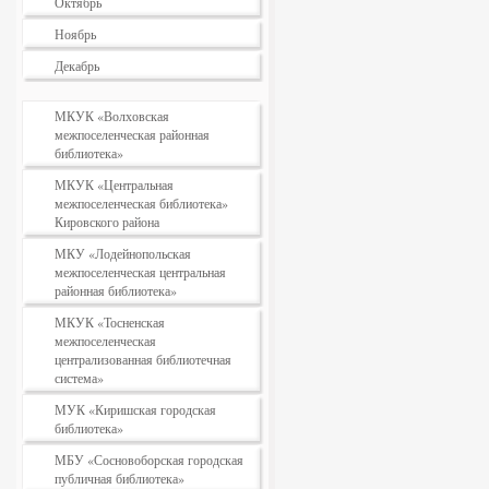
Октябрь
Ноябрь
Декабрь
МКУК «Волховская
межпоселенческая районная
библиотека»
МКУК «Центральная
межпоселенческая библиотека»
Кировского района
МКУ «Лодейнопольская
межпоселенческая центральная
районная библиотека»
МКУК «Тосненская
межпоселенческая
централизованная библиотечная
система»
МУК «Киришская городская
библиотека»
МБУ «Сосновоборская городская
публичная библиотека»