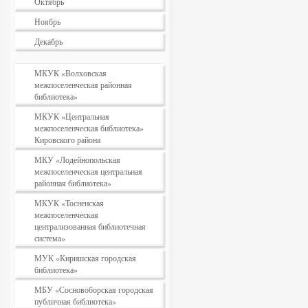
Октябрь
Ноябрь
Декабрь
МКУК «Волховская
межпоселенческая районная
библиотека»
МКУК «Центральная
межпоселенческая библиотека»
Кировского района
МКУ «Лодейнопольская
межпоселенческая центральная
районная библиотека»
МКУК «Тосненская
межпоселенческая
централизованная библиотечная
система»
МУК «Киришская городская
библиотека»
МБУ «Сосновоборская городская
публичная библиотека»