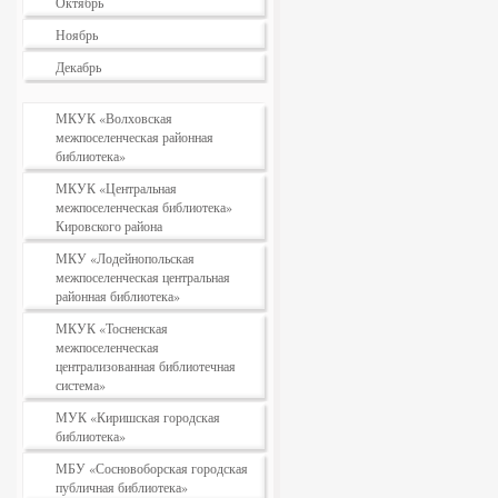
Октябрь
Ноябрь
Декабрь
МКУК «Волховская
межпоселенческая районная
библиотека»
МКУК «Центральная
межпоселенческая библиотека»
Кировского района
МКУ «Лодейнопольская
межпоселенческая центральная
районная библиотека»
МКУК «Тосненская
межпоселенческая
централизованная библиотечная
система»
МУК «Киришская городская
библиотека»
МБУ «Сосновоборская городская
публичная библиотека»