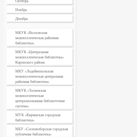
Октябрь
Ноябрь
Декабрь
МКУК «Волховская
межпоселенческая районная
библиотека»
МКУК «Центральная
межпоселенческая библиотека»
Кировского района
МКУ «Лодейнопольская
межпоселенческая центральная
районная библиотека»
МКУК «Тосненская
межпоселенческая
централизованная библиотечная
система»
МУК «Киришская городская
библиотека»
МБУ «Сосновоборская городская
публичная библиотека»