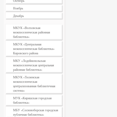
Октябрь
Ноябрь
Декабрь
МКУК «Волховская
межпоселенческая районная
библиотека»
МКУК «Центральная
межпоселенческая библиотека»
Кировского района
МКУ «Лодейнопольская
межпоселенческая центральная
районная библиотека»
МКУК «Тосненская
межпоселенческая
централизованная библиотечная
система»
МУК «Киришская городская
библиотека»
МБУ «Сосновоборская городская
публичная библиотека»