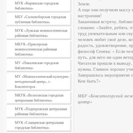
МУК «Киришская городская
Земле.
библиотека»
А еще они получили массу 
настроения!
МБУ «Сосновоборская городская
Заканчивая встречу, библи
публичная библиотека»
словами: «Знайте, ребята, ч
МУК «Лужская межпоселенческая
труд увлекательным или ск
районная библиотека»
человек любит своё дело, к
МКУК «Приозерская
радость, удовлетворение, п
межпоселенческая районная
философ Сенека: « Если чел
библиотека»
путь, для него ни один вет
Читатели пришли к выводу,
МУ «Пикалевская городская
библиотека»
нужны. Главное хорошо учит
Завершилось мероприятие п
МУ «Межпоселенческий культурно-
Кем быть?»
методический центр», г.
Бокситогорск
МКУК «Волосовская городская
МБУ «Бокситогорский межп
центральная библиотека»
центр»
МУК «Подпорожская центральная
районная библиотека»
МУК «Сланцевская центральная
городская библиотека»