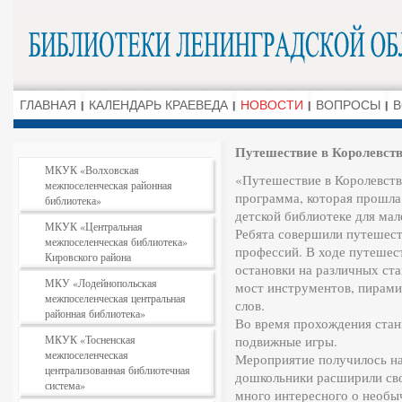
ГЛАВНАЯ
КАЛЕНДАРЬ КРАЕВЕДА
НОВОСТИ
ВОПРОСЫ
В
Путешествие в Королевст
МКУК «Волховская
«Путешествие в Королевств
межпоселенческая районная
программа, которая прошла
библиотека»
детской библиотеке для мал
МКУК «Центральная
Ребята совершили путешест
межпоселенческая библиотека»
профессий. В ходе путешес
Кировского района
остановки на различных ста
МКУ «Лодейнопольская
мост инструментов, пирами
межпоселенческая центральная
слов.
районная библиотека»
Во время прохождения стан
МКУК «Тосненская
подвижные игры.
межпоселенческая
Мероприятие получилось н
централизованная библиотечная
дошкольники расширили сво
система»
много интересного о необы