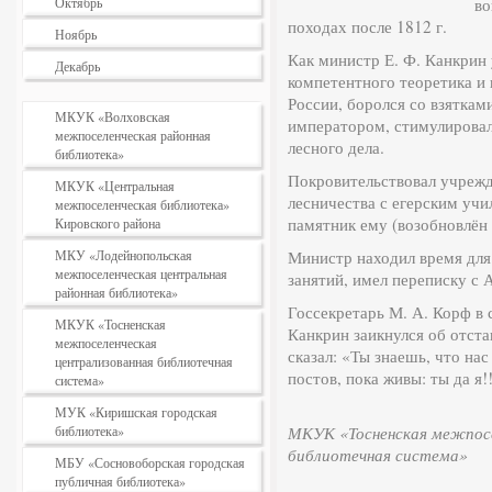
Октябрь
во
походах после 1812 г.
Ноябрь
Как министр Е. Ф. Канкрин
Декабрь
компетентного теоретика и
России, боролся со взяткам
МКУК «Волховская
императором, стимулировал
межпоселенческая районная
лесного дела.
библиотека»
Покровительствовал учрежд
МКУК «Центральная
лесничества с егерским учи
межпоселенческая библиотека»
памятник ему (возобновлён в
Кировского района
МКУ «Лодейнопольская
Министр находил время для
межпоселенческая центральная
занятий, имел переписку с 
районная библиотека»
Госсекретарь М. А. Корф в 
МКУК «Тосненская
Канкрин заикнулся об отстав
межпоселенческая
сказал: «Ты знаешь, что на
централизованная библиотечная
постов, пока живы: ты да я!!
система»
МУК «Киришская городская
библиотека»
МКУК «Тосненская межпосе
библиотечная система»
МБУ «Сосновоборская городская
публичная библиотека»