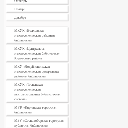
Октябрь
Ноябрь
Декабрь
МКУК «Волховская
межпоселенческая районная
библиотека»
МКУК «Центральная
межпоселенческая библиотека»
Кировского района
МКУ «Лодейнопольская
межпоселенческая центральная
районная библиотека»
МКУК «Тосненская
межпоселенческая
централизованная библиотечная
система»
МУК «Киришская городская
библиотека»
МБУ «Сосновоборская городская
публичная библиотека»