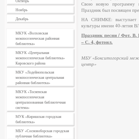
Октябрь
Свою новую программу п
Праздник был посвящен пр
Ноябрь
Декабрь
НА СНИМКЕ: выступает де
культуры имени 40-летия 
МКУК «Волховская
Праздник песни / Фот. В. 
межпоселенческая районная
– С. 4, фотоил.
библиотека»
МКУК «Центральная
МБУ «Бокситогорский межп
межпоселенческая библиотека»
Кировского района
центр»
МКУ «Лодейнопольская
межпоселенческая центральная
районная библиотека»
МКУК «Тосненская
межпоселенческая
централизованная библиотечная
система»
МУК «Киришская городская
библиотека»
МБУ «Сосновоборская городская
публичная библиотека»