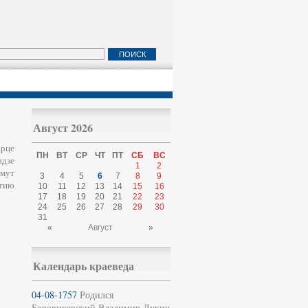
Август 2026
орце
ПН
ВТ
СР
ЧТ
ПТ
СБ
ВС
идзе
1
2
мут
3
4
5
6
7
8
9
етию
10
11
12
13
14
15
16
17
18
19
20
21
22
23
24
25
26
27
28
29
30
31
«
Август
»
Календарь краеведа
04-08-1757
Родился
Боровиковский Владимир Лукич