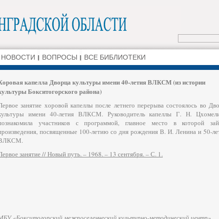
НОВОСТИ
ВОПРОСЫ
ВСЕ БИБЛИОТЕКИ
Хоровая капелла Дворца культуры имени 40-летия ВЛКСМ (из истории
культуры Бокситогорского района)
Первое занятие хоровой капеллы после летнего перерыва состоялось во Дв
культуры имени 40-летия ВЛКСМ. Руководитель капеллы Г. Н. Цхомел
познакомила участников с программой, главное место в которой зай
произведения, посвященные 100-летию со дня рождения В. И. Ленина и 50-л
ВЛКСМ.
Первое занятие // Новый путь. – 1968. – 13 сентября. – С. 1.
МБУ «Бокситогорский межпоселенческий культурно-методический центр»