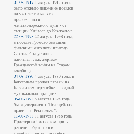
01-08-1917
1 августа 1917 года,
было открыто движение поездов
на участке только что
проложенного
железнодорожного пути - от
станции Хийтола до Кексгольма.
22-08-1998
22 августа 1998 года,
в поселке Громово бывшими
финскими жителями прихода
Саккола был установлен
памятный знак жертвам
Гражданской войны на Старом
кладбище.
04-08-1880
4 августа 1880 года, в
Кексгольме прошел первый на
Карельском перешейке народный
музыкальный праздник.
06-08-1898
6 августа 1898 года
были утверждены "Полицейские
правила г. Кексгольма".
11-08-1988
11 августа 1988 года
Приозерский исполком принял
решение обратиться в
Леноблисполком с просьбой