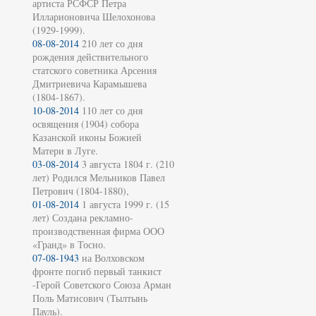
артиста РСФСР Петра
Илларионовича Шелохонова
(1929-1999).
08-08-2014
210 лет со дня
рождения действительного
статского советника Арсения
Дмитриевича Карамышева
(1804-1867).
10-08-2014
110 лет со дня
освящения (1904) собора
Казанской иконы Божией
Матери в Луге.
03-08-2014
3 августа 1804 г. (210
лет) Родился Мельников Павел
Петрович (1804-1880),
01-08-2014
1 августа 1999 г. (15
лет) Создана рекламно-
производственная фирма ООО
«Гранд» в Тосно.
07-08-1943
на Волховском
фронте погиб первый танкист
-Герой Советского Союза Арман
Поль Матисович (Тылтынь
Пауль).