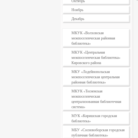
Октябрь
Ноябрь
Декабрь
МКУК «Волховская
межпоселенческая районная
библиотека»
МКУК «Центральная
межпоселенческая библиотека»
Кировского района
МКУ «Лодейнопольская
межпоселенческая центральная
районная библиотека»
МКУК «Тосненская
межпоселенческая
централизованная библиотечная
система»
МУК «Киришская городская
библиотека»
МБУ «Сосновоборская городская
публичная библиотека»