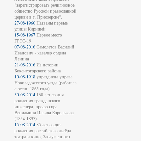
"зарегистрировать религиозное
общество Русской православной
церкви в г. Приозерске".
27-08-1966
Названы первые
улицы Киришей
15-08-1967
Первое место
ГРЭС-19
07-08-2016
Самолетов Василий
Иванович - кавалер ордена
Ленина
21-08-2016
Из истории
Бокситогорского района
10-08-1918
упразднена управа
Новоладожского уезда (работала
с осени 1865 года).
30-08-2014
160 лет со дня
рождения гражданского
инженера, профессора
Вениамина Ильича Королькова
(1854-1897).
15-08-2014
85 лет со дня
рождения российского актёра
театра и кино, Заслуженного