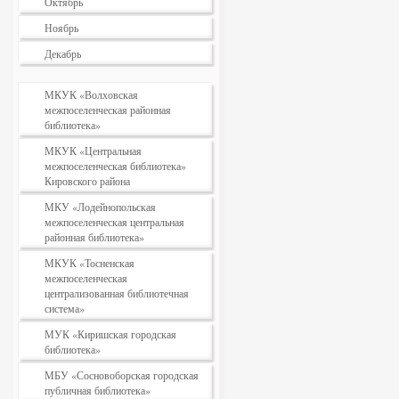
Октябрь
Ноябрь
Декабрь
МКУК «Волховская
межпоселенческая районная
библиотека»
МКУК «Центральная
межпоселенческая библиотека»
Кировского района
МКУ «Лодейнопольская
межпоселенческая центральная
районная библиотека»
МКУК «Тосненская
межпоселенческая
централизованная библиотечная
система»
МУК «Киришская городская
библиотека»
МБУ «Сосновоборская городская
публичная библиотека»