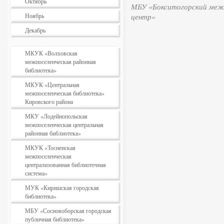
Октябрь
МБУ «Бокситогорский межп
Ноябрь
центр»
Декабрь
МКУК «Волховская
межпоселенческая районная
библиотека»
МКУК «Центральная
межпоселенческая библиотека»
Кировского района
МКУ «Лодейнопольская
межпоселенческая центральная
районная библиотека»
МКУК «Тосненская
межпоселенческая
централизованная библиотечная
система»
МУК «Киришская городская
библиотека»
МБУ «Сосновоборская городская
публичная библиотека»