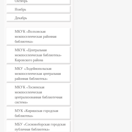
Октябрь
Ноябрь
Декабрь
МКУК «Волховская
межпоселенческая районная
библиотека»
МКУК «Центральная
межпоселенческая библиотека»
Кировского района
МКУ «Лодейнопольская
межпоселенческая центральная
районная библиотека»
МКУК «Тосненская
межпоселенческая
централизованная библиотечная
система»
МУК «Киришская городская
библиотека»
МБУ «Сосновоборская городская
публичная библиотека»