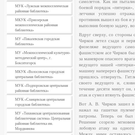
самолетов. Как ни пыталис
МУК «Лужская межпоселенческая
боевой порядок «пятерки»,
районная библиотека»
летчики успешно отража
противник вышел из боя и 
МКУК «Приозерская
межпоселенческая районная
выполнив боевую задачу, во
библиотека»
Вдруг сверху, со стороны 
МУ «Пикалевская городская
Чирков летел сзади и пер
библиотека»
фюзеляже ведущего само
фашистском асе Чирков бы
МУ «Межпоселенческий культурно-
методический центр», г.
за маневром опасного врага
Бокситогорск
ведущего нашей «пятерки
машину наперерез фашисту,
МКУК «Волосовская городская
пришлось отвернуть. Гит
центральная библиотека»
своего ведущего и, слов
МУК «Подпорожская центральная
течение десяти минут он, 
районная библиотека»
атак и сумел втянуть фашис
МУК «Сланцевская центральная
Вот А. В. Чирков зашел в
городская библиотека»
нажал на гашетки пулеме
МУ «Тихвинская централизованная
патроны. Теперь он был 
библиотечная система» Центральная
Решение созрело мгновен
районная библиотека им.
лобовую атаку на одного
Мордвинова
Между ними оставалось 