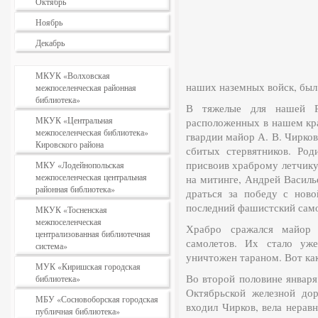
Октябрь
Ноябрь
Декабрь
МКУК «Волховская
наших наземных войск, был
межпоселенческая районная
библиотека»
В тяжелые для нашей Р
МКУК «Центральная
расположенных в нашем кра
межпоселенческая библиотека»
гвардии майор А. В. Чирков
Кировского района
сбитых стервятников. Род
присвоив храброму лет­чик
МКУ «Лодейнопольская
межпоселенческая центральная
на митинге, Андрей Василь
районная библиотека»
драться за победу с ново
последний фашистский само
МКУК «Тосненская
межпоселенческая
Храбро сражался майор 
централизованная библиотечная
самолетов. Их стало уж
система»
уничтожен тараном. Вот ка
МУК «Киришская городская
Во второй половине января
библиотека»
Октябрьской железной дор
МБУ «Сосновоборская городская
входил Чирков, вела нера
публичная библиотека»