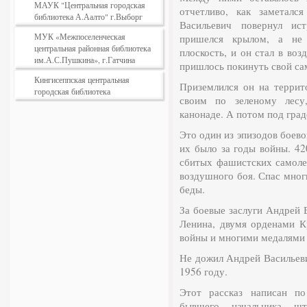
МАУК "Центральная городская
отчетливо, как заметалс
библиотека А.Аалто" г.Выборг
Васильевич повернул ист
МУК «Межпоселенческая
пришелся крылом, а не
центральная районная библиотека
плоскость, и он стал в воз
им.А.С.Пушкина», г.Гатчина
пришлось покинуть свой са
Кингисеппская центральная
Приземлился он на террит
городская библиотека
своим по зеленому лесу
канонаде. А потом под град
Это один из эпизодов боево
их было за годы войны. 42
сбитых фашистских самолет
воздушного боя. Спас мног
беды.
За боевые заслуги Андрей 
Ленина, двумя орденами К
войны и многими медалями 
Не дожил Андрей Васильеви
1956 году.
Этот рассказ написан п
бывшего начальника шт