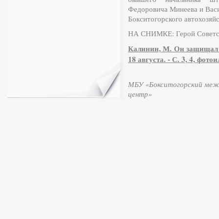
Федоровича Минеева и Васи
Бокситогорского автохозяйс
НА СНИМКЕ: Герой Советск
Калинин, М. Он защищал н
18 августа. - С. 3, 4, фотои
МБУ «Бокситогорский межп
центр»