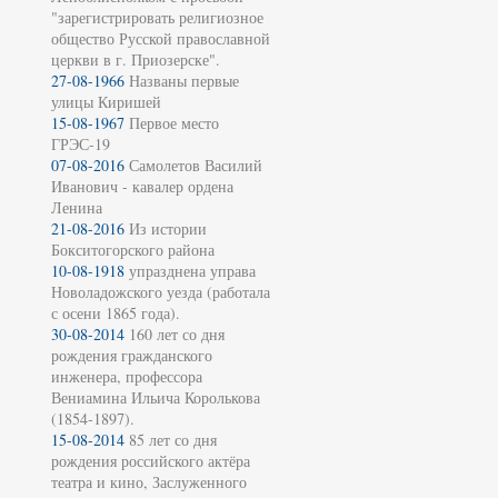
"зарегистрировать религиозное
общество Русской православной
церкви в г. Приозерске".
27-08-1966
Названы первые
улицы Киришей
15-08-1967
Первое место
ГРЭС-19
07-08-2016
Самолетов Василий
Иванович - кавалер ордена
Ленина
21-08-2016
Из истории
Бокситогорского района
10-08-1918
упразднена управа
Новоладожского уезда (работала
с осени 1865 года).
30-08-2014
160 лет со дня
рождения гражданского
инженера, профессора
Вениамина Ильича Королькова
(1854-1897).
15-08-2014
85 лет со дня
рождения российского актёра
театра и кино, Заслуженного