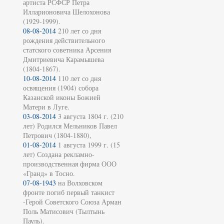
артиста РСФСР Петра
Илларионовича Шелохонова
(1929-1999).
08-08-2014
210 лет со дня
рождения действительного
статского советника Арсения
Дмитриевича Карамышева
(1804-1867).
10-08-2014
110 лет со дня
освящения (1904) собора
Казанской иконы Божией
Матери в Луге.
03-08-2014
3 августа 1804 г. (210
лет) Родился Мельников Павел
Петрович (1804-1880),
01-08-2014
1 августа 1999 г. (15
лет) Создана рекламно-
производственная фирма ООО
«Гранд» в Тосно.
07-08-1943
на Волховском
фронте погиб первый танкист
-Герой Советского Союза Арман
Поль Матисович (Тылтынь
Пауль).