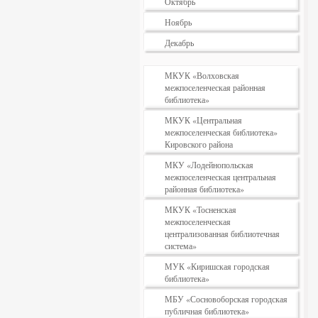
Октябрь
Ноябрь
Декабрь
МКУК «Волховская
межпоселенческая районная
библиотека»
МКУК «Центральная
межпоселенческая библиотека»
Кировского района
МКУ «Лодейнопольская
межпоселенческая центральная
районная библиотека»
МКУК «Тосненская
межпоселенческая
централизованная библиотечная
система»
МУК «Киришская городская
библиотека»
МБУ «Сосновоборская городская
публичная библиотека»