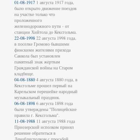
01-08-1917
1 августа 1917 года,
было открыто движение поездов
на участке только что
проложенного
железнодорожного пути - от
станции Хийтола до Кексгольма.
22-08-1998
22 августа 1998 года,
в поселке Громово бывшими
финскими жителями прихода
Саккола был установлен
памятный знак жертвам
Гражданской войны на Старом
кладбище.
04-08-1880
4 августа 1880 года, в
Кексгольме прошел первый на
Карельском перешейке народный
музыкальный праздник.
06-08-1898
6 августа 1898 года
были утверждены "Полицейские
правила г. Кексгольма".
11-08-1988
11 августа 1988 года
Приозерский исполком принял
решение обратиться в
Леноблисполком с просьбой