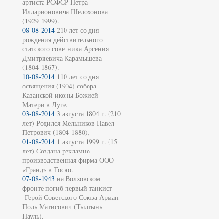
артиста РСФСР Петра
Илларионовича Шелохонова
(1929-1999).
08-08-2014
210 лет со дня
рождения действительного
статского советника Арсения
Дмитриевича Карамышева
(1804-1867).
10-08-2014
110 лет со дня
освящения (1904) собора
Казанской иконы Божией
Матери в Луге.
03-08-2014
3 августа 1804 г. (210
лет) Родился Мельников Павел
Петрович (1804-1880),
01-08-2014
1 августа 1999 г. (15
лет) Создана рекламно-
производственная фирма ООО
«Гранд» в Тосно.
07-08-1943
на Волховском
фронте погиб первый танкист
-Герой Советского Союза Арман
Поль Матисович (Тылтынь
Пауль).