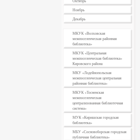
Октябрь
Ноябрь
Декабрь
МКУК «Волховская
межпоселенческая районная
библиотека»
МКУК «Центральная
межпоселенческая библиотека»
Кировского района
МКУ «Лодейнопольская
межпоселенческая центральная
районная библиотека»
МКУК «Тосненская
межпоселенческая
централизованная библиотечная
система»
МУК «Киришская городская
библиотека»
МБУ «Сосновоборская городская
публичная библиотека»