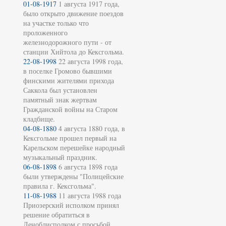
01-08-1917
1 августа 1917 года,
было открыто движение поездов
на участке только что
проложенного
железнодорожного пути - от
станции Хийтола до Кексгольма.
22-08-1998
22 августа 1998 года,
в поселке Громово бывшими
финскими жителями прихода
Саккола был установлен
памятный знак жертвам
Гражданской войны на Старом
кладбище.
04-08-1880
4 августа 1880 года, в
Кексгольме прошел первый на
Карельском перешейке народный
музыкальный праздник.
06-08-1898
6 августа 1898 года
были утверждены "Полицейские
правила г. Кексгольма".
11-08-1988
11 августа 1988 года
Приозерский исполком принял
решение обратиться в
Леноблисполком с просьбой