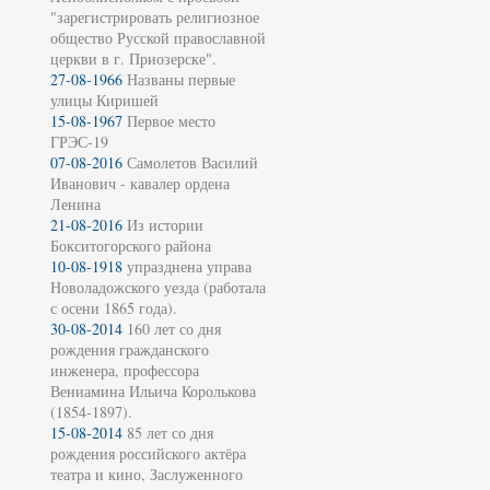
"зарегистрировать религиозное
общество Русской православной
церкви в г. Приозерске".
27-08-1966
Названы первые
улицы Киришей
15-08-1967
Первое место
ГРЭС-19
07-08-2016
Самолетов Василий
Иванович - кавалер ордена
Ленина
21-08-2016
Из истории
Бокситогорского района
10-08-1918
упразднена управа
Новоладожского уезда (работала
с осени 1865 года).
30-08-2014
160 лет со дня
рождения гражданского
инженера, профессора
Вениамина Ильича Королькова
(1854-1897).
15-08-2014
85 лет со дня
рождения российского актёра
театра и кино, Заслуженного