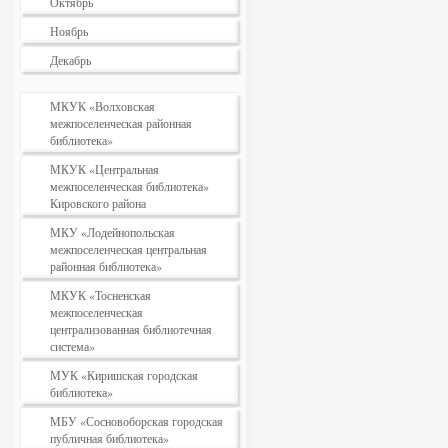
Октябрь
Ноябрь
Декабрь
МКУК «Волховская
межпоселенческая районная
библиотека»
МКУК «Центральная
межпоселенческая библиотека»
Кировского района
МКУ «Лодейнопольская
межпоселенческая центральная
районная библиотека»
МКУК «Тосненская
межпоселенческая
централизованная библиотечная
система»
МУК «Киришская городская
библиотека»
МБУ «Сосновоборская городская
публичная библиотека»