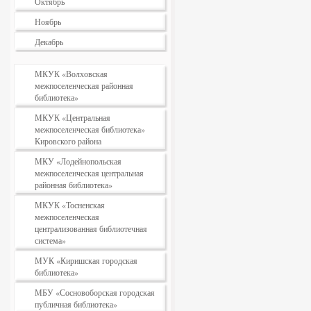
Октябрь
Ноябрь
Декабрь
МКУК «Волховская
межпоселенческая районная
библиотека»
МКУК «Центральная
межпоселенческая библиотека»
Кировского района
МКУ «Лодейнопольская
межпоселенческая центральная
районная библиотека»
МКУК «Тосненская
межпоселенческая
централизованная библиотечная
система»
МУК «Киришская городская
библиотека»
МБУ «Сосновоборская городская
публичная библиотека»