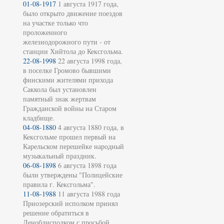
01-08-1917
1 августа 1917 года,
было открыто движение поездов
на участке только что
проложенного
железнодорожного пути - от
станции Хийтола до Кексгольма.
22-08-1998
22 августа 1998 года,
в поселке Громово бывшими
финскими жителями прихода
Саккола был установлен
памятный знак жертвам
Гражданской войны на Старом
кладбище.
04-08-1880
4 августа 1880 года, в
Кексгольме прошел первый на
Карельском перешейке народный
музыкальный праздник.
06-08-1898
6 августа 1898 года
были утверждены "Полицейские
правила г. Кексгольма".
11-08-1988
11 августа 1988 года
Приозерский исполком принял
решение обратиться в
Леноблисполком с просьбой