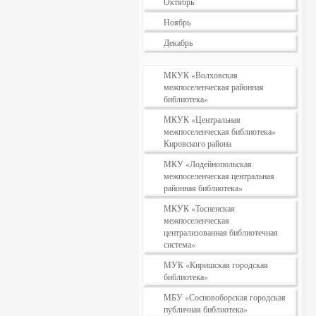
Октябрь
Ноябрь
Декабрь
МКУК «Волховская
межпоселенческая районная
библиотека»
МКУК «Центральная
межпоселенческая библиотека»
Кировского района
МКУ «Лодейнопольская
межпоселенческая центральная
районная библиотека»
МКУК «Тосненская
межпоселенческая
централизованная библиотечная
система»
МУК «Киришская городская
библиотека»
МБУ «Сосновоборская городская
публичная библиотека»