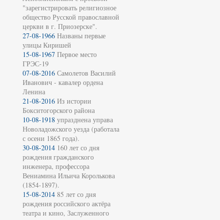
"зарегистрировать религиозное
общество Русской православной
церкви в г. Приозерске".
27-08-1966
Названы первые
улицы Киришей
15-08-1967
Первое место
ГРЭС-19
07-08-2016
Самолетов Василий
Иванович - кавалер ордена
Ленина
21-08-2016
Из истории
Бокситогорского района
10-08-1918
упразднена управа
Новоладожского уезда (работала
с осени 1865 года).
30-08-2014
160 лет со дня
рождения гражданского
инженера, профессора
Вениамина Ильича Королькова
(1854-1897).
15-08-2014
85 лет со дня
рождения российского актёра
театра и кино, Заслуженного