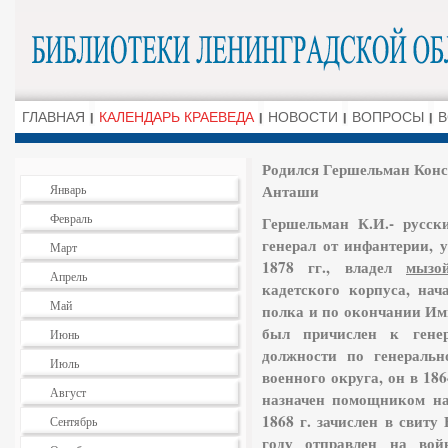
ГЛАВНАЯ
КАЛЕНДАРЬ КРАЕВЕДА
НОВОСТИ
ВОПРОСЫ
В
Родился Гершельман Конс
Анташи
Январь
Февраль
Гершельман К.И.- русски
генерал от инфантерии, 
Март
1878 гг., владел
мызо
Апрель
кадетского корпуса, нач
Май
полка и по окончании Им
был причислен к генер
Июнь
должности по генеральн
Июль
военного округа, он в 18
Август
назначен помощником на
1868 г. зачислен в свиту
Сентябрь
году отправлен на во