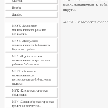
Октябрь
прикомандирован к войс
Ноябрь
округа.
Декабрь
МКУК «Волосовская городс
МКУК «Волховская
межпоселенческая районная
библиотека»
МКУК «Центральная
межпоселенческая библиотека»
Кировского района
МКУ «Лодейнопольская
межпоселенческая центральная
районная библиотека»
МКУК «Тосненская
межпоселенческая
централизованная библиотечная
система»
МУК «Киришская городская
библиотека»
МБУ «Сосновоборская городская
публичная библиотека»