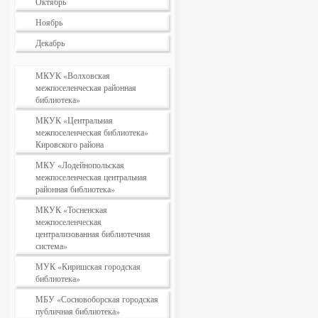
Октябрь
Ноябрь
Декабрь
МКУК «Волховская
межпоселенческая районная
библиотека»
МКУК «Центральная
межпоселенческая библиотека»
Кировского района
МКУ «Лодейнопольская
межпоселенческая центральная
районная библиотека»
МКУК «Тосненская
межпоселенческая
централизованная библиотечная
система»
МУК «Киришская городская
библиотека»
МБУ «Сосновоборская городская
публичная библиотека»