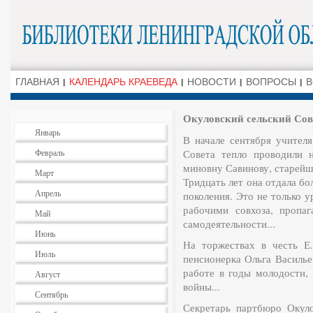
ГЛАВНАЯ
КАЛЕНДАРЬ КРАЕВЕДА
НОВОСТИ
ВОПРОСЫ
В
Окуловский сельский Сов
Январь
В начале сентября учителя
Февраль
Совета теп­ло проводили 
миновну Савинову, старей­
Март
Тридцать лет она отдала б
Апрель
поколения. Это не только у
рабочими совхоза, пропаг
Май
самодеятельно­сти...
Июнь
На торжествах в честь Е
Июль
пенсионерка Ольга Васильев
работе в годы молодо­сти,
Август
войны...
Сентябрь
Секретарь партбюро Окуло