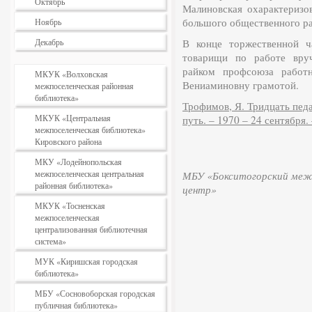
Октябрь
Мали­новская охарактеризо
большого общест­венного ра
Ноябрь
Декабрь
В конце торжественной ч
товарищи по ра­боте вру
райком профсоюза работн
МКУК «Волховская
Вениаминовну грамо­той.
межпоселенческая районная
библиотека»
Трофимов, Я. Тридцать педа
МКУК «Центральная
путь. – 1970 – 24 сентября. 
межпоселенческая библиотека»
Кировского района
МКУ «Лодейнопольская
межпоселенческая центральная
МБУ «Бокситогорский межп
районная библиотека»
центр»
МКУК «Тосненская
межпоселенческая
централизованная библиотечная
система»
МУК «Киришская городская
библиотека»
МБУ «Сосновоборская городская
публичная библиотека»