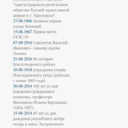
"зарегистрировать религиозное
общество Русской православной
церкви в г. Приозерске".
27-08-1966
Названы первые
улицы Киришей
15-08-1967
Первое место
ГРЭС-19
07-08-2016
Самолетов Василий
Иванович - кавалер ордена
Ленина
21-08-2016
Из истории
Бокситогорского района
10-08-1918
упразднена управа
Новоладожского уезда (работала
с осени 1865 года).
30-08-2014
160 лет со дня
рождения гражданского
инженера, профессора
Вениамина Ильича Королькова
(1854-1897).
15-08-2014
85 лет со дня
рождения российского актёра
театра и кино, Заслуженного