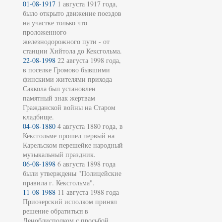
01-08-1917
1 августа 1917 года,
было открыто движение поездов
на участке только что
проложенного
железнодорожного пути - от
станции Хийтола до Кексгольма.
22-08-1998
22 августа 1998 года,
в поселке Громово бывшими
финскими жителями прихода
Саккола был установлен
памятный знак жертвам
Гражданской войны на Старом
кладбище.
04-08-1880
4 августа 1880 года, в
Кексгольме прошел первый на
Карельском перешейке народный
музыкальный праздник.
06-08-1898
6 августа 1898 года
были утверждены "Полицейские
правила г. Кексгольма".
11-08-1988
11 августа 1988 года
Приозерский исполком принял
решение обратиться в
Леноблисполком с просьбой