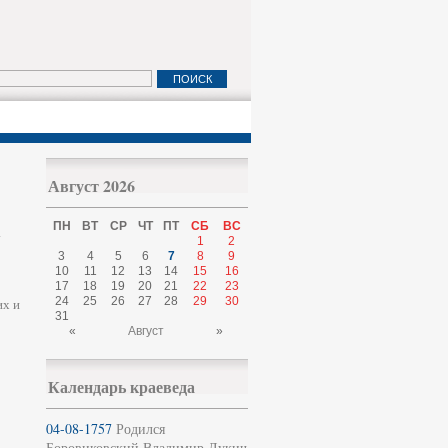
Август 2026
ПН
ВТ
СР
ЧТ
ПТ
СБ
ВС
а
1
2
3
4
5
6
7
8
9
10
11
12
13
14
15
16
17
18
19
20
21
22
23
24
25
26
27
28
29
30
их и
31
«
Август
»
Календарь краеведа
04-08-1757
Родился
Боровиковский Владимир Лукич