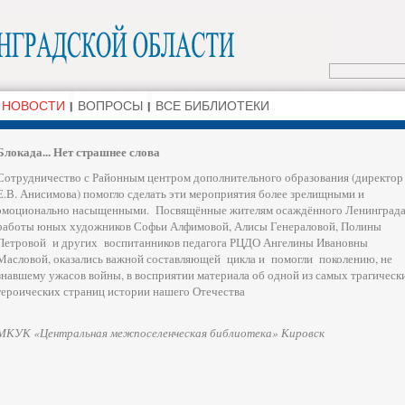
НОВОСТИ
ВОПРОСЫ
ВСЕ БИБЛИОТЕКИ
Блокада... Нет страшнее слова
Сотрудничество с Районным центром дополнительного образования (директор
Е.В. Анисимова) помогло сделать эти мероприятия более зрелищными и
эмоционально насыщенными. Посвящённые жителям осаждённого Ленинград
работы юных художников Софьи Алфимовой, Алисы Генераловой, Полины
Петровой и других воспитанников педагога РЦДО Ангелины Ивановны
Масловой, оказались важной составляющей цикла и помогли поколению, не
знавшему ужасов войны, в восприятии материала об одной из самых трагическ
героических страниц истории нашего Отечества
МКУК «Центральная межпоселенческая библиотека» Кировск