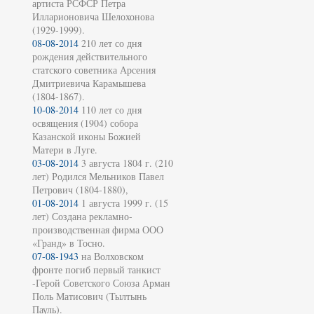
артиста РСФСР Петра
Илларионовича Шелохонова
(1929-1999).
08-08-2014
210 лет со дня
рождения действительного
статского советника Арсения
Дмитриевича Карамышева
(1804-1867).
10-08-2014
110 лет со дня
освящения (1904) собора
Казанской иконы Божией
Матери в Луге.
03-08-2014
3 августа 1804 г. (210
лет) Родился Мельников Павел
Петрович (1804-1880),
01-08-2014
1 августа 1999 г. (15
лет) Создана рекламно-
производственная фирма ООО
«Гранд» в Тосно.
07-08-1943
на Волховском
фронте погиб первый танкист
-Герой Советского Союза Арман
Поль Матисович (Тылтынь
Пауль).