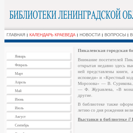
ГЛАВНАЯ
КАЛЕНДАРЬ КРАЕВЕДА
НОВОСТИ
ВОПРОСЫ
В
Пикалевская городская б
Январь
Внимание посетителей Пика
Февраль
открытая недавно здесь вы
ней представлены книги, 
Март
исповеди» и «Крестный ход
Апрель
Морозова» — В. Сурикова,
— Ф. Журавлева, «В мона
Май
другие.
Июнь
В библиотеке также оформ
Июль
летию со дня рождения вели
Август
Выставки в библиотеке // Н
Сентябрь