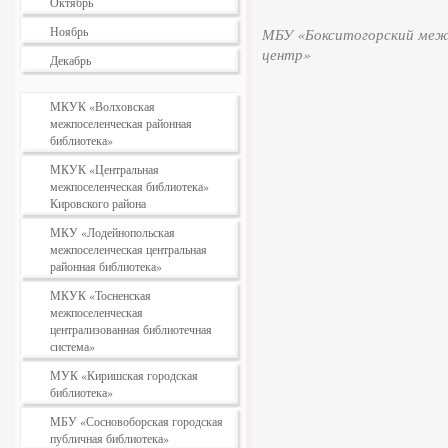
Октябрь
Ноябрь
МБУ «Бокситогорский межп
центр»
Декабрь
МКУК «Волховская
межпоселенческая районная
библиотека»
МКУК «Центральная
межпоселенческая библиотека»
Кировского района
МКУ «Лодейнопольская
межпоселенческая центральная
районная библиотека»
МКУК «Тосненская
межпоселенческая
централизованная библиотечная
система»
МУК «Киришская городская
библиотека»
МБУ «Сосновоборская городская
публичная библиотека»