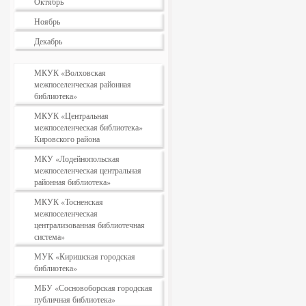
Октябрь
Ноябрь
Декабрь
МКУК «Волховская
межпоселенческая районная
библиотека»
МКУК «Центральная
межпоселенческая библиотека»
Кировского района
МКУ «Лодейнопольская
межпоселенческая центральная
районная библиотека»
МКУК «Тосненская
межпоселенческая
централизованная библиотечная
система»
МУК «Киришская городская
библиотека»
МБУ «Сосновоборская городская
публичная библиотека»