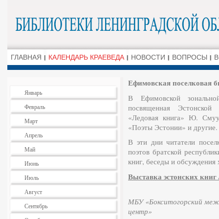
ГЛАВНАЯ
КАЛЕНДАРЬ КРАЕВЕДА
НОВОСТИ
ВОПРОСЫ
В
Ефимовская поселковая б
Январь
В Ефимовской зональной
Февраль
посвященная Эстонской 
«Ледовая книга» Ю. Смуу
Март
«Поэты Эстонии» и другие.
Апрель
В эти дни читатели посел
Май
поэтов братской республик
книг, беседы и обсуждения
Июнь
Выставка эстонских книг //
Июль
Август
МБУ «Бокситогорский межп
Сентябрь
центр»