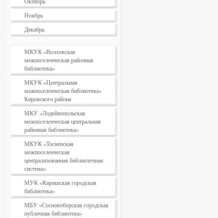
Октябрь
Ноябрь
Декабрь
МКУК «Волховская
межпоселенческая районная
библиотека»
МКУК «Центральная
межпоселенческая библиотека»
Кировского района
МКУ «Лодейнопольская
межпоселенческая центральная
районная библиотека»
МКУК «Тосненская
межпоселенческая
централизованная библиотечная
система»
МУК «Киришская городская
библиотека»
МБУ «Сосновоборская городская
публичная библиотека»