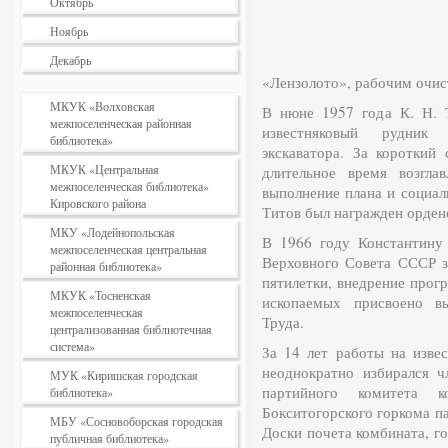
Октябрь
Ноябрь
Декабрь
«Лензолото», рабочим очис
МКУК «Волховская
В нюне 1957 года К. Н. 
межпоселенческая районная
известняковый рудник
библиотека»
экскаватора. За коротки
МКУК «Центральная
длительное время возгла
межпоселенческая библиотека»
выполнение плана и социа­л
Кировского района
Титов был награжден орден
МКУ «Лодейнопольская
В 1966 году Константину
межпоселенческая центральная
Верховного Совета СССР з
районная библиотека»
пятилетки, внедрение прог
МКУК «Тосненская
ископаемых присвоено вы
межпоселенческая
Труда.
централизованная библиотечная
система»
За 14 лет работы на изве
неоднократно избирался 
МУК «Киришская городская
партийного комитета 
библиотека»
Бокситогорского горкома па
МБУ «Сосновоборская городская
Доски почета комбината, го
публичная библиотека»