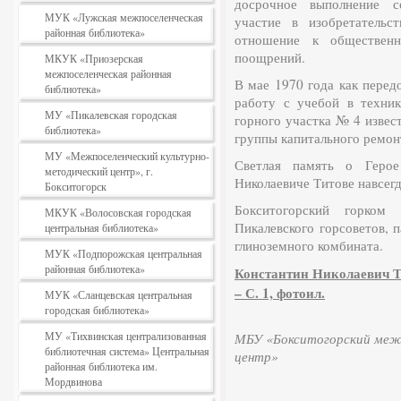
досрочное выполнение со
МУК «Лужская межпоселенческая
участие в изобретательс
районная библиотека»
отношение к обществен
поощрений.
МКУК «Приозерская
межпоселенческая районная
В мае 1970 года как перед
библиотека»
работу с учебой в техник
МУ «Пикалевская городская
горного участка № 4 извес
библиотека»
группы капитального ремон
МУ «Межпоселенческий культурно-
Светлая память о Герое
методический центр», г.
Николаевиче Титове навсегд
Бокситогорск
Бокситогорский горком
МКУК «Волосовская городская
Пикалевского горсоветов, 
центральная библиотека»
глиноземного комбината.
МУК «Подпорожская центральная
районная библиотека»
Константин Николаевич Тит
– С. 1, фотоил.
МУК «Сланцевская центральная
городская библиотека»
МУ «Тихвинская централизованная
МБУ «Бокситогорский межп
библиотечная система» Центральная
центр»
районная библиотека им.
Мордвинова