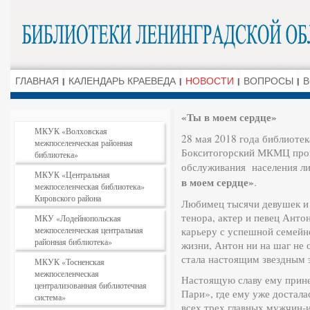
ГЛАВНАЯ
КАЛЕНДАРЬ КРАЕВЕДА
НОВОСТИ
ВОПРОСЫ
В
«Ты в моем сердце»
МКУК «Волховская
28 мая 2018 года библиоте
межпоселенческая районная
Бокситогорский МКМЦ пров
библиотека»
обслуживания населения л
МКУК «Центральная
в моем сердце»
.
межпоселенческая библиотека»
Кировского района
Любимец тысячи девушек и
тенора, актер и певец Ант
МКУ «Лодейнопольская
межпоселенческая центральная
карьеру с успешной семейн
районная библиотека»
жизни, Антон ни на шаг не 
стала настоящим звездным 
МКУК «Тосненская
межпоселенческая
Настоящую славу ему прине
централизованная библиотечная
Пари», где ему уже достала
система»
всех трех главных мужчин-и