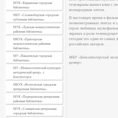
МУК «Киришская городская
телеэкраны вышел клип с пе
библиотека»
всенародным хитом.
МБУ «Сосновоборская городская
В настоящее время в фильмо
публичная библиотека»
полнометражных лентах и с
МУК «Лужская межпоселенческая
герои любимых мультфильмо
районная библиотека»
экранах в роли телеведуще
сегодня это один из самых
МКУК «Приозерская
российских актеров.
межпоселенческая районная
библиотека»
МУ «Пикалевская городская
МБУ «Бокситогорский межп
библиотека»
центр»
МУ «Межпоселенческий культурно-
методический центр», г.
Бокситогорск
МКУК «Волосовская городская
центральная библиотека»
МУК «Подпорожская центральная
районная библиотека»
МУК «Сланцевская центральная
городская библиотека»