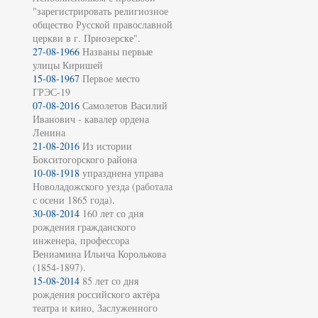
"зарегистрировать религиозное
общество Русской православной
церкви в г. Приозерске".
27-08-1966
Названы первые
улицы Киришей
15-08-1967
Первое место
ГРЭС-19
07-08-2016
Самолетов Василий
Иванович - кавалер ордена
Ленина
21-08-2016
Из истории
Бокситогорского района
10-08-1918
упразднена управа
Новоладожского уезда (работала
с осени 1865 года).
30-08-2014
160 лет со дня
рождения гражданского
инженера, профессора
Вениамина Ильича Королькова
(1854-1897).
15-08-2014
85 лет со дня
рождения российского актёра
театра и кино, Заслуженного