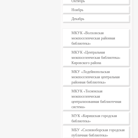
Октябрь
Ноябрь
Декабрь
МКУК «Волховская
межпоселенческая районная
библиотека»
МКУК «Центральная
межпоселенческая библиотека»
Кировского района
МКУ «Лодейнопольская
межпоселенческая центральная
районная библиотека»
МКУК «Тосненская
межпоселенческая
централизованная библиотечная
система»
МУК «Киришская городская
библиотека»
МБУ «Сосновоборская городская
публичная библиотека»