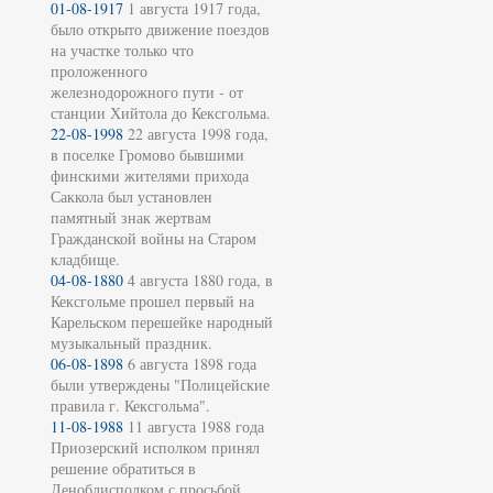
01-08-1917
1 августа 1917 года,
было открыто движение поездов
на участке только что
проложенного
железнодорожного пути - от
станции Хийтола до Кексгольма.
22-08-1998
22 августа 1998 года,
в поселке Громово бывшими
финскими жителями прихода
Саккола был установлен
памятный знак жертвам
Гражданской войны на Старом
кладбище.
04-08-1880
4 августа 1880 года, в
Кексгольме прошел первый на
Карельском перешейке народный
музыкальный праздник.
06-08-1898
6 августа 1898 года
были утверждены "Полицейские
правила г. Кексгольма".
11-08-1988
11 августа 1988 года
Приозерский исполком принял
решение обратиться в
Леноблисполком с просьбой