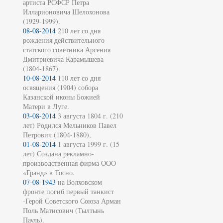
артиста РСФСР Петра
Илларионовича Шелохонова
(1929-1999).
08-08-2014
210 лет со дня
рождения действительного
статского советника Арсения
Дмитриевича Карамышева
(1804-1867).
10-08-2014
110 лет со дня
освящения (1904) собора
Казанской иконы Божией
Матери в Луге.
03-08-2014
3 августа 1804 г. (210
лет) Родился Мельников Павел
Петрович (1804-1880),
01-08-2014
1 августа 1999 г. (15
лет) Создана рекламно-
производственная фирма ООО
«Гранд» в Тосно.
07-08-1943
на Волховском
фронте погиб первый танкист
-Герой Советского Союза Арман
Поль Матисович (Тылтынь
Пауль).