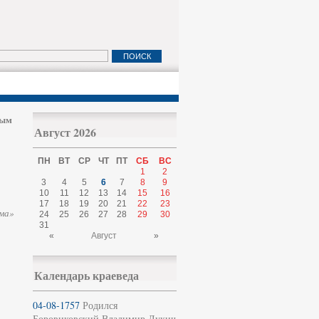
ным
Август 2026
ПН
ВТ
СР
ЧТ
ПТ
СБ
ВС
1
2
3
4
5
6
7
8
9
10
11
12
13
14
15
16
17
18
19
20
21
22
23
ема»
24
25
26
27
28
29
30
31
«
Август
»
Календарь краеведа
04-08-1757
Родился
Боровиковский Владимир Лукич