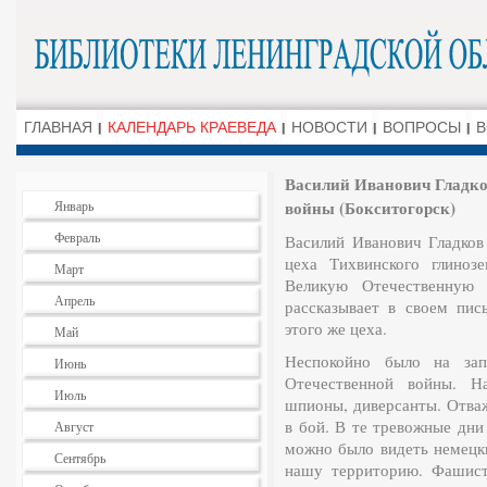
ГЛАВНАЯ
КАЛЕНДАРЬ КРАЕВЕДА
НОВОСТИ
ВОПРОСЫ
В
Василий Иванович Гладко
войны (Бокситогорск)
Январь
Февраль
Василий Иванович Гладков
цеха Тихвинского глиноз
Март
Великую Отечественную 
Апрель
рассказывает в своем пис
этого же цеха.
Май
Неспокойно было на зап
Июнь
Отечественной войны. На
Июль
шпионы, диверсанты. Отва
в бой. В те тре­вожные дн
Август
можно было видеть немецк
Сентябрь
нашу территорию. Фашист