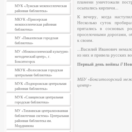
пламени уничтожали пост
МУК «Лужская межпоселенческая
осыпались кирпичи...
районная библиотека»
К вечеру, когда наступи
МКУК «Приозерская
Несколько суток пробира
межпоселенческая районная
прятались в сосновых р
библиотека»
проселочными дорогами, о
МУ «Пикалевская городская
к своим.
библиотека»
...Василий Иванович немал
МУ «Межпоселенческий культурно-
из них и привела русских в
методический центр», г.
Бокситогорск
Первый день войны // Новы
МКУК «Волосовская городская
центральная библиотека»
МБУ «Бокситогорский межп
МУК «Подпорожская центральная
центр»
районная библиотека»
МУК «Сланцевская центральная
городская библиотека»
МУ «Тихвинская централизованная
библиотечная система» Центральная
районная библиотека им.
Мордвинова