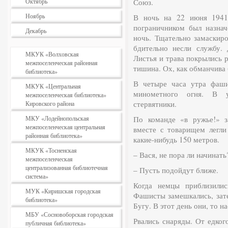
Октябрь
Союз.
Ноябрь
В ночь на 22 июня 1941
пограничником был назнач
Декабрь
ночь. Тщательно замаскиро
бдительно несли службу. 
МКУК «Волховская
Листья и трава покрылись 
межпоселенческая районная
тишина. Ох, как обманчива 
библиотека»
В четыре часа утра фаши
МКУК «Центральная
минометного огня. В у
межпоселенческая библиотека»
стервятники.
Кировского района
МКУ «Лодейнопольская
По команде «в ружье!» з
межпоселенческая центральная
вместе с товарищем легли
районная библиотека»
какие-нибудь 150 метров.
МКУК «Тосненская
– Вася, не пора ли начинать
межпоселенческая
централизованная библиотечная
– Пусть подойдут ближе.
система»
Когда немцы приблизилис
МУК «Киришская городская
Фашисты замешкались, зате
библиотека»
Бугу. В этот день они, то н
МБУ «Сосновоборская городская
Рвались снаряды. От едко
публичная библиотека»