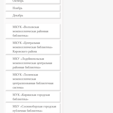
Октябрь
Ноябрь
Декабрь
МКУК «Волховская
межпоселенческая районная
библиотека»
МКУК «Центральная
межпоселенческая библиотека»
Кировского района
МКУ «Лодейнопольская
межпоселенческая центральная
районная библиотека»
МКУК «Тосненская
межпоселенческая
централизованная библиотечная
система»
МУК «Киришская городская
библиотека»
МБУ «Сосновоборская городская
публичная библиотека»