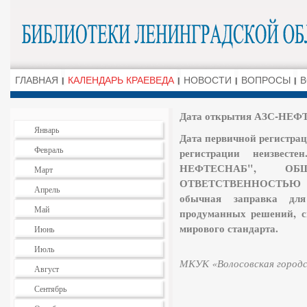
ГЛАВНАЯ
КАЛЕНДАРЬ КРАЕВЕДА
НОВОСТИ
ВОПРОСЫ
В
Дата открытия АЗС-НЕФТ
Январь
Дата первичной регистрац
Февраль
регистрации неизвест
НЕФТЕСНАБ", О
Март
ОТВЕТСТВЕННОСТЬЮ . 
Апрель
обычная заправка для
Май
продуманных решений, с
мирового стандарта.
Июнь
Июль
МКУК «Волосовская городс
Август
Сентябрь