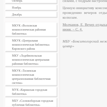
силами, с бодрым настроен
Октябрь
Ценную инициативу комсом
Ноябрь
проведению вечеров отды
Декабрь
колхозам.
Молчанов, Е. Вечер отдыха 
МКУК «Волховская
июня. – С. 4.
межпоселенческая районная
библиотека»
МКУК «Центральная
МБУ «Бокситогорский межп
межпоселенческая библиотека»
центр»
Кировского района
МКУ «Лодейнопольская
межпоселенческая центральная
районная библиотека»
МКУК «Тосненская
межпоселенческая
централизованная библиотечная
система»
МУК «Киришская городская
библиотека»
МБУ «Сосновоборская городская
публичная библиотека»