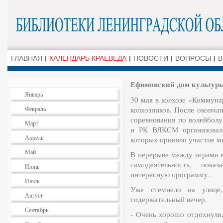
ГЛАВНАЯ
КАЛЕНДАРЬ КРАЕВЕДА
НОВОСТИ
ВОПРОСЫ
В
Ефимовский дом культур
Январь
30 мая в колхозе «Коммуна
Февраль
колхозников. После оконча
соревнования по волейбол
Март
и РК ВЛКСМ организовали
Апрель
которых приняло участие м
Май
В перерыве между играми в
самодеятельность, пока
Июнь
интересную программу.
Июль
Уже стемнело на улице,
Август
содержательный вечер.
Сентябрь
- Очень хорошо отдохнули,