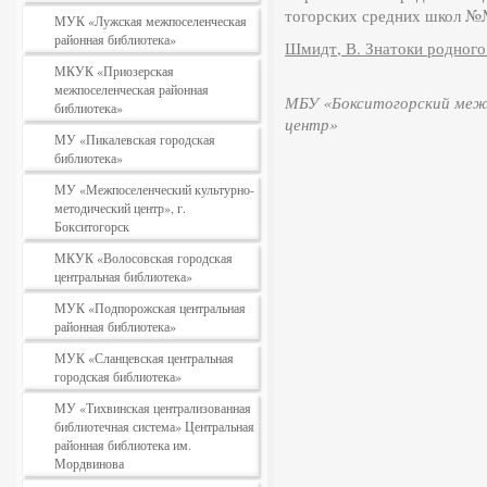
тогорских средних школ №№
МУК «Лужская межпоселенческая
районная библиотека»
Шмидт, В. Знатоки родного к
МКУК «Приозерская
межпоселенческая районная
МБУ «Бокситогорский межп
библиотека»
центр»
МУ «Пикалевская городская
библиотека»
МУ «Межпоселенческий культурно-
методический центр», г.
Бокситогорск
МКУК «Волосовская городская
центральная библиотека»
МУК «Подпорожская центральная
районная библиотека»
МУК «Сланцевская центральная
городская библиотека»
МУ «Тихвинская централизованная
библиотечная система» Центральная
районная библиотека им.
Мордвинова