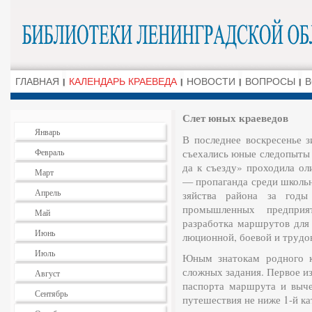
ГЛАВНАЯ
КАЛЕНДАРЬ КРАЕВЕДА
НОВОСТИ
ВОПРОСЫ
В
Слет юных краеведов
Январь
В последнее воскре­сень
Февраль
съехались юные сле­допыты 
да к съезду» проходи­ла о
Март
— пропаганда среди школьн
Апрель
зяйства района за годы 
промышлен­ных предприя
Май
разработка маршрутов для 
Июнь
люционной, боевой и тру­до
Июль
Юным знатокам родно­го к
сложных задания. Первое и
Август
паспорта маршрута и вы­ч
Сентябрь
путе­шествия не ниже 1-й ка