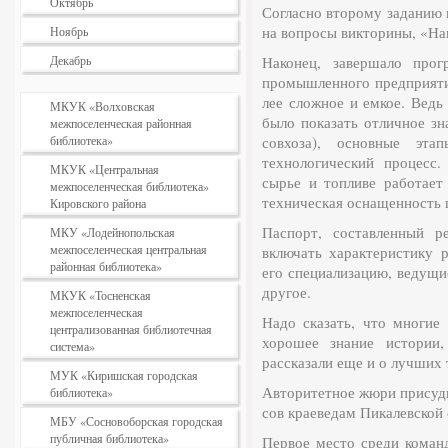
Октябрь
Согласно второму за­данию
на вопросы викто­рины, «На
Ноябрь
Декабрь
Наконец, завершало прог
промышленного пред­прияти
лее сложное и емкое. Ведь
МКУК «Волховская
было показать отличное зн
межпоселенческая районная
библиотека»
совхоза), основные эта
технологиче­ский процесс.
МКУК «Центральная
сырье и топливе ра­ботает
межпоселенческая библиотека»
техническая оснащенность ц
Кировского района
Паспорт, составлен­ный 
МКУ «Лодейнопольская
межпоселенческая центральная
включать характеристику р
районная библиотека»
его специализацию, ведущи
другое.
МКУК «Тосненская
межпоселенческая
Надо сказать, что мно­гие
централизованная библиотечная
хоро­шее знание истории
система»
рассказали еще и о лучших 
МУК «Киришская городская
Авторитетное жюри присуди
библиотека»
сов краеведам Пикалевской
МБУ «Сосновоборская городская
публичная библиотека»
Первое место среди команд