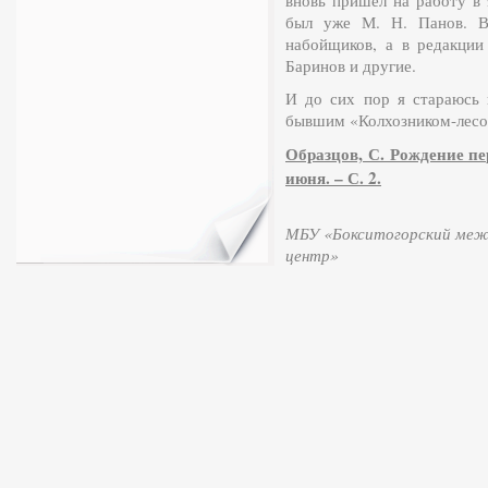
вновь пришел на работу в 
был уже М. Н. Панов. В
набойщиков, а в редакции
Баринов и другие.
И до сих пор я стараюсь н
бывшим «Колхозником-лесо
Образцов, С. Рождение пер
июня. – С. 2.
МБУ «Бокситогорский межп
центр»