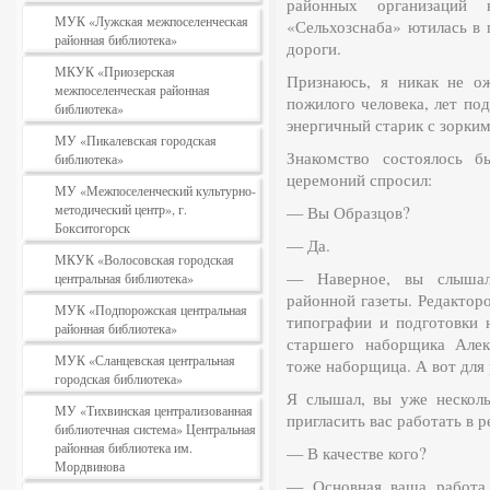
районных организаций 
МУК «Лужская межпоселенческая
«Сельхозснаба» ютилась в 
районная библиотека»
дороги.
МКУК «Приозерская
Признаюсь, я никак не о
межпоселенческая районная
пожилого человека, лет по
библиотека»
энергичный старик с зорки
МУ «Пикалевская городская
Знакомство состоялось б
библиотека»
церемоний спросил:
МУ «Межпоселенческий культурно-
методический центр», г.
— Вы Образцов?
Бокситогорск
— Да.
МКУК «Волосовская городская
— Наверное, вы слышали
центральная библиотека»
районной газеты. Редактор
МУК «Подпорожская центральная
типографии и подготовки 
районная библиотека»
старшего наборщика Алек
МУК «Сланцевская центральная
тоже наборщица. А вот для 
городская библиотека»
Я слышал, вы уже несколь
МУ «Тихвинская централизованная
пригласить вас работать в р
библиотечная система» Центральная
районная библиотека им.
— В качестве кого?
Мордвинова
— Основная ваша работа 