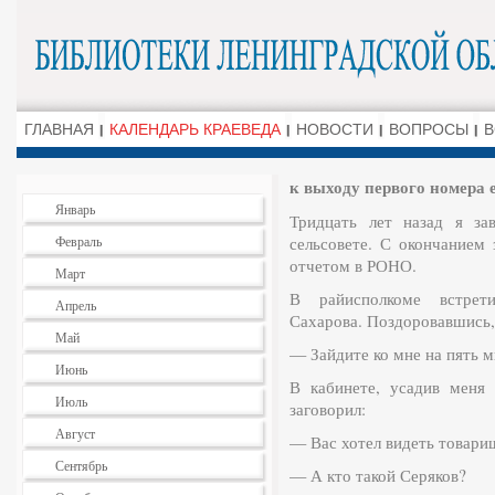
ГЛАВНАЯ
КАЛЕНДАРЬ КРАЕВЕДА
НОВОСТИ
ВОПРОСЫ
В
к выходу первого номера 
Январь
Тридцать лет назад я за
Февраль
сельсовете. С окончанием
отчетом в РОНО.
Март
В райисполкоме встрет
Апрель
Сахарова. Поздоровавшись, 
Май
— Зайдите ко мне на пять м
Июнь
В кабинете, усадив меня
Июль
заговорил:
Август
— Вас хотел видеть товари
Сентябрь
— А кто такой Серяков?