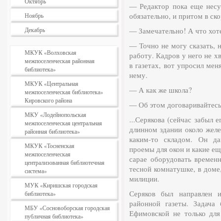
Октябрь
— Редактор пока еще несу
обязательно, и притом в ск
Ноябрь
Декабрь
— Замечательно! А что хот
— Точно не могу сказать, н
МКУК «Волховская
работу. Кадров у него не хв
межпоселенческая районная
в газетах, вот упросил мен
библиотека»
нему.
МКУК «Центральная
— А как же школа?
межпоселенческая библиотека»
Кировского района
— Об этом договаривайтесь
МКУ «Лодейнопольская
...Серякова (сейчас забыл е
межпоселенческая центральная
длинном здании около желе
районная библиотека»
каким-то складом. Он да
МКУК «Тосненская
проемы для окон и какие ещ
межпоселенческая
сарае оборудовать времен
централизованная библиотечная
тесной комнатушке, в доме
система»
милиции.
МУК «Киришская городская
Серяков был направлен и
библиотека»
районной газеты. Задача
МБУ «Сосновоборская городская
Ефимовской не только для
публичная библиотека»