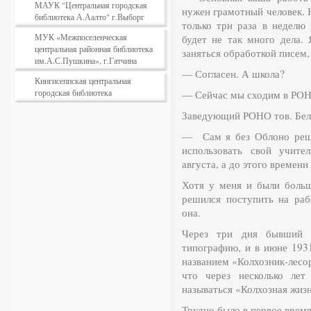
МАУК "Центральная городская
нужен грамотный человек. Н
библиотека А.Аалто" г.Выборг
только три раза в неделю 
МУК «Межпоселенческая
будет не так много дела.
центральная районная библиотека
заняться обра­боткой писем
им.А.С.Пушкина», г.Гатчина
— Согласен. А школа?
Кингисеппская центральная
городская библиотека
— Сейчас мы сходим в РО
Заведующий РОНО тов. Белов
— Сам я без Облоно реши
использовать свой учите
августа, а до этого времени
Хотя у меня и были больш
решился поступить на ра
она.
Через три дня бывший 
типографию, и в июне 193
названием «Колхозник-лесор
что через несколько лет
называться «Колхозная жизн
Трудно было в первое время