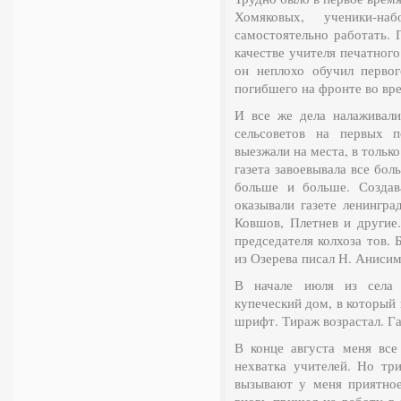
Хомяковых, ученики-н
самостоятельно работать. 
качестве учителя печатного
он неплохо обучил перво
погибшего на фронте во вр
И все же дела налаживали
сельсоветов на первых 
выезжали на места, в тольк
газета завоевывала все бол
больше и больше. Создав
оказывали газете ленингра
Ковшов, Плетнев и другие
председателя колхоза тов.
из Озерева писал Н. Анисим
В начале июля из села
купеческий дом, в который
шрифт. Тираж возрастал. Га
В конце августа меня все
нехватка учителей. Но три
вызывают у меня приятное