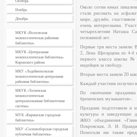
Октябрь
Около сотни юных пикалевц
Ноябрь
стали рисовать на асфаль
Декабрь
мире, дружбе, счастливом 
очень интересными. Учас
четырехлетняя Наташа С
МКУК «Волховская
половиной лет.
межпоселенческая районная
библиотека»
Первые три места заняли: 
МКУК «Центральная
2, Лена Щегарцева из 4-б
межпоселенческая библиотека»
первого класса школы № 
Кировского района
индейцев за свободу.
МКУ «Лодейнопольская
Вторые места заняли 20 шк
межпоселенческая центральная
районная библиотека»
Каждый участник получил в
МКУК «Тосненская
По окончании праздник
межпоселенческая
бременских музыкантов».
централизованная библиотечная
система»
Праздник подготовили и и
культуры и заведующие д
МУК «Киришская городская
ЖКО объединения «Глино
библиотека»
Покровская, Л. И. Правд
МБУ «Сосновоборская городская
Помогали им также пред
публичная библиотека»