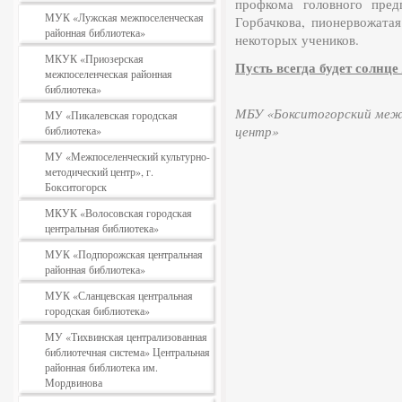
профкома головного пред
МУК «Лужская межпоселенческая
Горбачкова, пионервожат
районная библиотека»
некоторых учеников.
МКУК «Приозерская
Пусть всегда будет солнце 
межпоселенческая районная
библиотека»
МБУ «Бокситогорский межп
МУ «Пикалевская городская
центр»
библиотека»
МУ «Межпоселенческий культурно-
методический центр», г.
Бокситогорск
МКУК «Волосовская городская
центральная библиотека»
МУК «Подпорожская центральная
районная библиотека»
МУК «Сланцевская центральная
городская библиотека»
МУ «Тихвинская централизованная
библиотечная система» Центральная
районная библиотека им.
Мордвинова