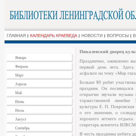
ГЛАВНАЯ
КАЛЕНДАРЬ КРАЕВЕДА
НОВОСТИ
ВОПРОСЫ
В
Пикалевский дворец куль
Январь
Празднично, оживленно вы
Февраль
первый день лета. Здесь
асфальте на тему «Мир глаз
Март
Больше 80 ребят участвова
Апрель
праздник. Он посвящался
Май
открытии звучали музыка 
торжественной линейке 
Июнь
культуры Е. П. Покровская 
Июль
о его значении, о солида
хорошего летнего отдыха.
Август
секретарь комитета ВЛКСМ
Сентябрь
В честь праздника ребята 