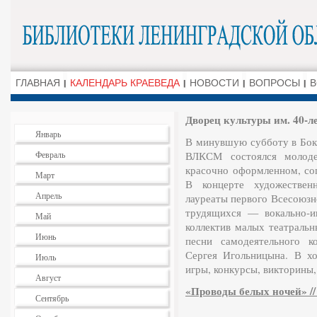
ГЛАВНАЯ
КАЛЕНДАРЬ КРАЕВЕДА
НОВОСТИ
ВОПРОСЫ
В
Дворец культуры им. 40-
Январь
В минувшую субботу в Бокс
Февраль
ВЛКСМ состоялся молод
красочно оформленном, сог
Март
В концерте художествен
Апрель
лауреаты первого Всесоюзн
трудящихся — вокально-и
Май
коллектив малых театральн
Июнь
песни самодеятельного к
Сергея Игольницына. В х
Июль
игры, конкурсы, викторины,
Август
«Проводы белых ночей» // 
Сентябрь