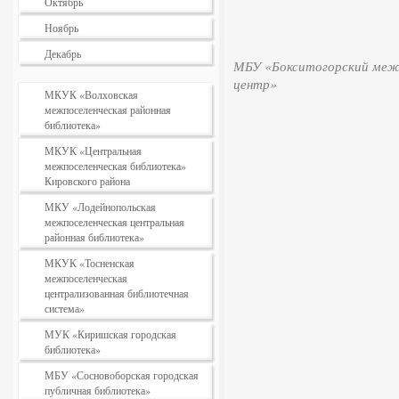
Октябрь
Ноябрь
Декабрь
МБУ «Бокситогорский межп
центр»
МКУК «Волховская
межпоселенческая районная
библиотека»
МКУК «Центральная
межпоселенческая библиотека»
Кировского района
МКУ «Лодейнопольская
межпоселенческая центральная
районная библиотека»
МКУК «Тосненская
межпоселенческая
централизованная библиотечная
система»
МУК «Киришская городская
библиотека»
МБУ «Сосновоборская городская
публичная библиотека»