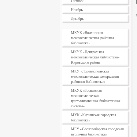
Октябрь
Ноябрь
Декабрь
МКУК «Волховская
межпоселенческая районная
библиотека»
МКУК «Центральная
межпоселенческая библиотека»
Кировского района
МКУ «Лодейнопольская
межпоселенческая центральная
районная библиотека»
МКУК «Тосненская
межпоселенческая
централизованная библиотечная
система»
МУК «Киришская городская
библиотека»
МБУ «Сосновоборская городская
публичная библиотека»