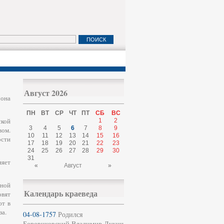
Август 2026
 она
ПН
ВТ
СР
ЧТ
ПТ
СБ
ВС
ской
1
2
3
4
5
6
7
8
9
вом.
10
11
12
13
14
15
16
ости
17
18
19
20
21
22
23
24
25
26
27
28
29
30
31
няет
«
Август
»
нной
Календарь краеведа
овят
ют в
за.
04-08-1757
Родился
Боровиковский Владимир Лукич