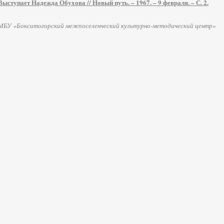
Выступает Надежда Обухова // Новый путь. – 1967. – 9 февраля. – С. 2.
МБУ «Бокситогорский межпоселенческий культурно-методический центр»