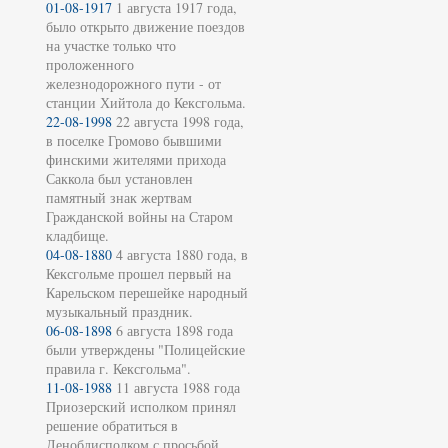
01-08-1917
1 августа 1917 года,
было открыто движение поездов
на участке только что
проложенного
железнодорожного пути - от
станции Хийтола до Кексгольма.
22-08-1998
22 августа 1998 года,
в поселке Громово бывшими
финскими жителями прихода
Саккола был установлен
памятный знак жертвам
Гражданской войны на Старом
кладбище.
04-08-1880
4 августа 1880 года, в
Кексгольме прошел первый на
Карельском перешейке народный
музыкальный праздник.
06-08-1898
6 августа 1898 года
были утверждены "Полицейские
правила г. Кексгольма".
11-08-1988
11 августа 1988 года
Приозерский исполком принял
решение обратиться в
Леноблисполком с просьбой