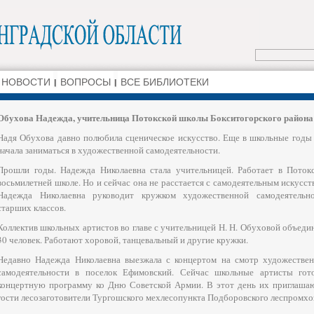
НОВОСТИ
ВОПРОСЫ
ВСЕ БИБЛИОТЕКИ
Обухова Надежда, учительница Потокской школы Бокситогорского района
Надя Обухова давно полюбила сценическое искусство. Еще в школьные годы
начала заниматься в художественной самодеятельности.
Прошли годы. Надежда Николаевна стала учительницей. Работает в Поток
восьмилетней школе. Но и сейчас она не расстается с самодеятельным искусст
Надежда Николаевна руководит кружком художественной самодеятельн
старших классов.
Коллектив школьных артистов во главе с учительницей Н. Н. Обуховой объеди
30 человек. Работают хоровой, танцевальный и другие кружки.
Недавно Надежда Николаевна выезжала с концертом на смотр художестве
самодеятельности в поселок Ефимовский. Сейчас школьные артисты гот
концертную програм­му ко Дню Советской Армии. В этот день их приглаша
гости лесозаготовители Тургошского мехлесопункта Подборовского леспромхо