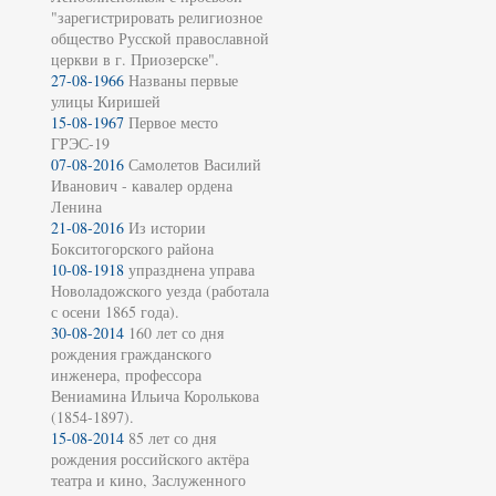
"зарегистрировать религиозное
общество Русской православной
церкви в г. Приозерске".
27-08-1966
Названы первые
улицы Киришей
15-08-1967
Первое место
ГРЭС-19
07-08-2016
Самолетов Василий
Иванович - кавалер ордена
Ленина
21-08-2016
Из истории
Бокситогорского района
10-08-1918
упразднена управа
Новоладожского уезда (работала
с осени 1865 года).
30-08-2014
160 лет со дня
рождения гражданского
инженера, профессора
Вениамина Ильича Королькова
(1854-1897).
15-08-2014
85 лет со дня
рождения российского актёра
театра и кино, Заслуженного