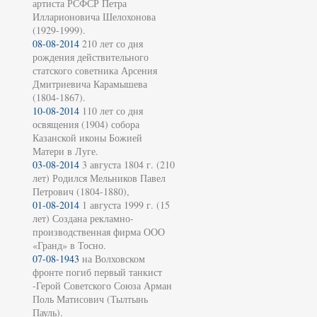
артиста РСФСР Петра
Илларионовича Шелохонова
(1929-1999).
08-08-2014
210 лет со дня
рождения действительного
статского советника Арсения
Дмитриевича Карамышева
(1804-1867).
10-08-2014
110 лет со дня
освящения (1904) собора
Казанской иконы Божией
Матери в Луге.
03-08-2014
3 августа 1804 г. (210
лет) Родился Мельников Павел
Петрович (1804-1880),
01-08-2014
1 августа 1999 г. (15
лет) Создана рекламно-
производственная фирма ООО
«Гранд» в Тосно.
07-08-1943
на Волховском
фронте погиб первый танкист
-Герой Советского Союза Арман
Поль Матисович (Тылтынь
Пауль).